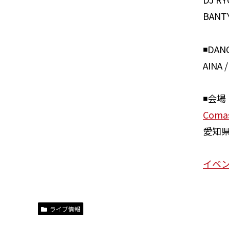
BANTY
◾️DAN
AINA 
◾️会場
Comas
愛知県
イベ
ライブ情報