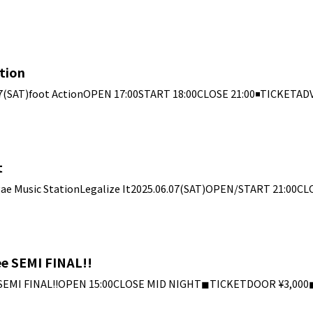
ction
AT)foot ActionOPEN 17:00START 18:00CLOSE 21:00◾️TICK
t
 Music StationLegalize It2025.06.07(SAT)OPEN/START 21:00C
ee SEMI FINAL!!
e SEMI FINAL!!OPEN 15:00CLOSE MID NIGHT◼︎TICKETDOOR ¥3,00