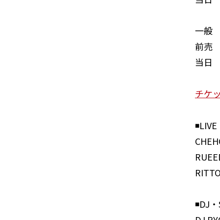
一般
前売 ¥
当日 ¥
チケ
◾️LIVE
CHEH
RUEED
RITTO
◾️DJ
DJ RY