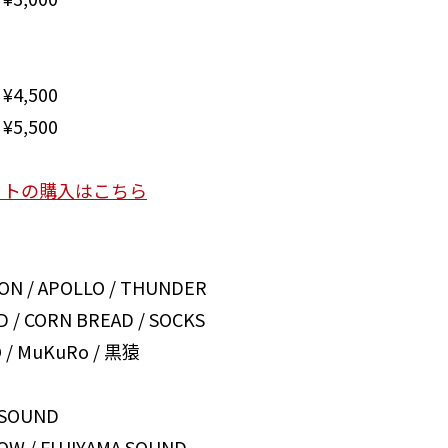
4,500
5,500
ットの購入はこちら
ON / APOLLO / THUNDER
 / CORN BREAD / SOCKS
 / MuKuRo / 黒猿
・SOUND
OW / FUJIYAMA SOUND