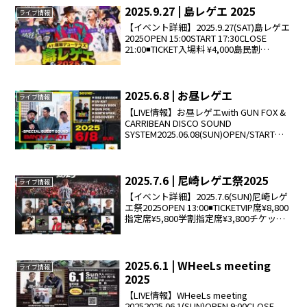
2025.9.27 | 島レゲエ 2025
ライブ情報
【イベント詳細】2025.9.27(SAT)島レゲエ
2025OPEN 15:00START 17:30CLOSE
21:00◾️TICKET入場料 ¥4,000島民割
¥3,000◾️ARTISTTAKAFIN fr.Mighty Jam...
2025.6.8 | お昼レゲエ
ライブ情報
【LIVE情報】お昼レゲエwith GUN FOX &
CARRIBEAN DISCO SOUND
SYSTEM2025.06.08(SUN)OPEN/START
11:00CLOSE 16:00入場無料◾️Special
Guest So...
2025.7.6 | 尼崎レゲエ祭2025
ライブ情報
【イベント詳細】2025.7.6(SUN)尼崎レゲ
エ祭2025OPEN 13:00◾️TICKETVIP席¥8,800
指定席¥5,800学割指定席¥3,800チケット
購入はこちら◾️出演者APOLLO / RAY / RED
SPIDER ...
2025.6.1 | WHeeLs meeting
ライブ情報
2025
【LIVE情報】WHeeLs meeting
20252025.06.1(SUN)OPEN 9:00CLOSE