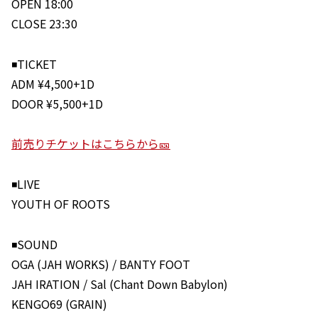
OPEN 18:00
CLOSE 23:30
◾️TICKET
ADM ¥4,500+1D
DOOR ¥5,500+1D
前売りチケットはこちらから🎫
◾️LIVE
YOUTH OF ROOTS
◾️SOUND
OGA (JAH WORKS) / BANTY FOOT
JAH IRATION / Sal (Chant Down Babylon)
KENGO69 (GRAIN)